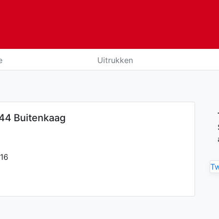
e
Uitrukken
44 Buitenkaag
016
T