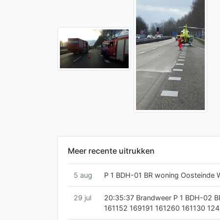
Meer recente uitrukken
5 aug
P 1 BDH-01 BR woning Oosteinde
29 jul
20:35:37 Brandweer P 1 BDH-02 B
161152 169191 161260 161130 12