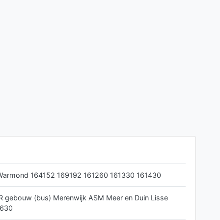
 Warmond 164152 169192 161260 161330 161430
R gebouw (bus) Merenwijk ASM Meer en Duin Lisse
4630