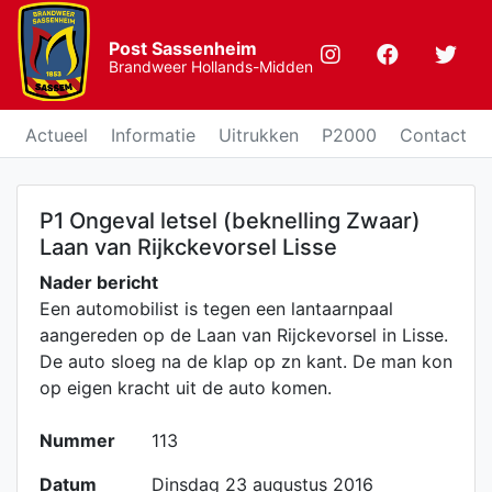
Post Sassenheim
Brandweer Hollands-Midden
Actueel
Informatie
Uitrukken
P2000
Contact
P1 Ongeval letsel (beknelling Zwaar)
Laan van Rijkckevorsel Lisse
Nader bericht
Een automobilist is tegen een lantaarnpaal
aangereden op de Laan van Rijckevorsel in Lisse.
De auto sloeg na de klap op zn kant. De man kon
op eigen kracht uit de auto komen.
Nummer
113
Datum
Dinsdag 23 augustus 2016