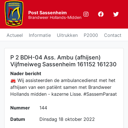
Post Sassenheim
Brandweer Hollands-Midden
Actueel
Informatie
Uitrukken
P2000
Contact
P 2 BDH-04 Ass. Ambu (afhijsen)
Vijfmeiweg Sassenheim 161152 161230
Nader bericht
🚒 Wij assisteerden de ambulancedienst met het
afhijsen van een patiënt samen met Brandweer
Hollands midden - kazerne Lisse. #SassemParaat
Nummer
144
Datum
Dinsdag 18 oktober 2022