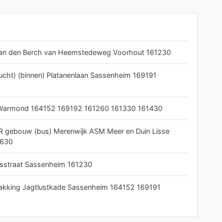
an den Berch van Heemstedeweg Voorhout 161230
lucht) (binnen) Platanenlaan Sassenheim 169191
 Warmond 164152 169192 161260 161330 161430
R gebouw (bus) Merenwijk ASM Meer en Duin Lisse
4630
iusstraat Sassenheim 161230
pakking Jagtlustkade Sassenheim 164152 169191