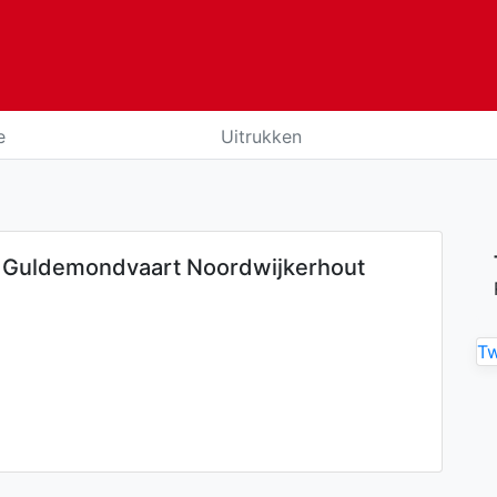
e
Uitrukken
 Guldemondvaart Noordwijkerhout
T