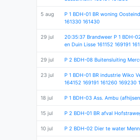
5 aug
P 1 BDH-01 BR woning Oostein
161330 161430
29 jul
20:35:37 Brandweer P 1 BDH-0
en Duin Lisse 161152 169191 1
29 jul
P 2 BDH-08 Buitensluiting Merc
23 jul
P 1 BDH-01 BR industrie Wiko 
164152 169191 161260 169230 
18 jul
P 1 BDH-03 Ass. Ambu (afhijse
15 jul
P 2 BDH-01 BR afval Hofstraw
10 jul
P 2 BDH-02 Dier te water Men