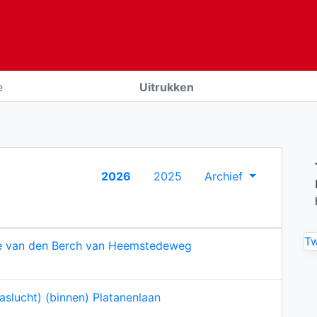
e
Uitrukken
2026
2025
Archief
T
e van den Berch van Heemstedeweg
aslucht) (binnen) Platanenlaan