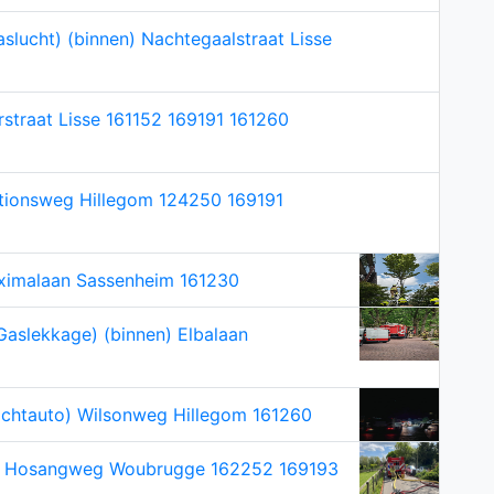
aslucht) (binnen) Nachtegaalstraat Lisse
straat Lisse 161152 169191 161260
tionsweg Hillegom 124250 169191
ximalaan Sassenheim 161230
Gaslekkage) (binnen) Elbalaan
chtauto) Wilsonweg Hillegom 161260
s Hosangweg Woubrugge 162252 169193