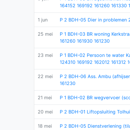
164152 169192 161260 161330 
1 jun
P 2 BDH-05 Dier in problemen 2
25 mei
P 1 BDH-03 BR woning Kerkstra
161260 161930 161230
23 mei
P 1 BDH-02 Persoon te water 
124310 169192 162012 161312 
22 mei
P 2 BDH-06 Ass. Ambu (afhijsen
161230
21 mei
P 1 BDH-02 BR wegvervoer (sc
20 mei
P 2 BDH-01 Liftopsluiting Tolh
18 mei
P 2 BDH-05 Dienstverlening (ti