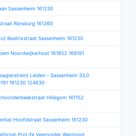
laan Sassenheim 161230
traat Rijnsburg 161260
o) Beatrixstraat Sassenheim 161230
oem Noordwijkerhout 161852 169191
agierstrein) Leiden - Sassenheim 33,0
9191 161230 124630
choonderbeekstraat Hillegom 161152
tentie) Hoofdstraat Sassenheim 161230
lthclub ProLife Veerpolder Warmond