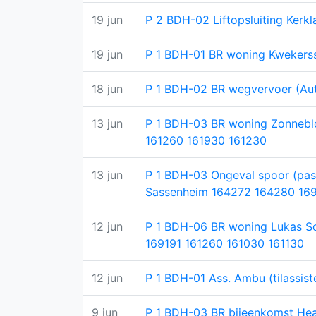
19 jun
P 2 BDH-02 Liftopsluiting Kerk
19 jun
P 1 BDH-01 BR woning Kwekerss
18 jun
P 1 BDH-02 BR wegvervoer (Aut
13 jun
P 1 BDH-03 BR woning Zonnebl
161260 161930 161230
13 jun
P 1 BDH-03 Ongeval spoor (pass
Sassenheim 164272 164280 16
12 jun
P 1 BDH-06 BR woning Lukas S
169191 161260 161030 161130
12 jun
P 1 BDH-01 Ass. Ambu (tilassis
9 jun
P 1 BDH-03 BR bijeenkomst Hea