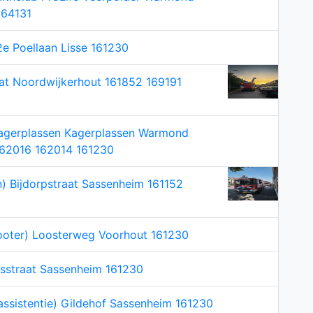
164131
e Poellaan Lisse 161230
at Noordwijkerhout 161852 169191
Kagerplassen Kagerplassen Warmond
162016 162014 161230
) Bijdorpstraat Sassenheim 161152
ooter) Loosterweg Voorhout 161230
uisstraat Sassenheim 161230
lassistentie) Gildehof Sassenheim 161230