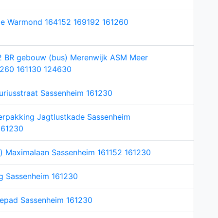
de Warmond 164152 169192 161260
2 BR gebouw (bus) Merenwijk ASM Meer
61260 161130 124630
uriusstraat Sassenheim 161230
Verpakking Jagtlustkade Sassenheim
161230
n) Maximalaan Sassenheim 161152 161230
eg Sassenheim 161230
nepad Sassenheim 161230