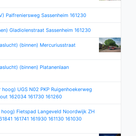
V) Palfreniersweg Sassenheim 161230
nen) Gladiolenstraat Sassenheim 161230
aslucht) (binnen) Mercuriusstraat
aslucht) (binnen) Platanenlaan
eer hoog) UGS N02 PKP Ruigenhoekerweg
out 162034 161730 161260
er hoog) Fietspad Langeveld Noordwijk ZH
61841 161741 161930 161130 161030