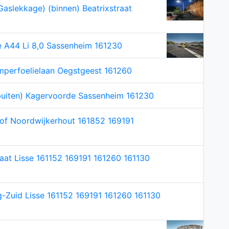
Gaslekkage) (binnen) Beatrixstraat
 A44 Li 8,0 Sassenheim 161230
mperfoelielaan Oegstgeest 161260
(buiten) Kagervoorde Sassenheim 161230
of Noordwijkerhout 161852 169191
aat Lisse 161152 169191 161260 161130
-Zuid Lisse 161152 169191 161260 161130