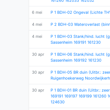
161260 162033 162032
6 mei
P 1 BDH-02 Ongeval (Lichte TH
4 mei
P 2 BDH-03 Wateroverlast (bin
4 mei
P 1 BDH-03 Stank/hind. lucht (g
Sassenheim 169191 161230
30 apr
P 1 BDH-06 Stank/hind. lucht (g
Sassenheim 169192 161230
30 apr
P 1 BDH-05 BR duin (Uitbr.: z
Ruigenhoekerweg Noordwijkerh
30 apr
P 1 BDH-01 BR duin (Uitbr.: ze
169191 169197 169199 161260 1
124630